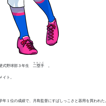
セカンド
子硬式野球部３年生
二塁手
。
メイト。
学年１位の成績で、月島監督にすばしっこさと器用を買われた