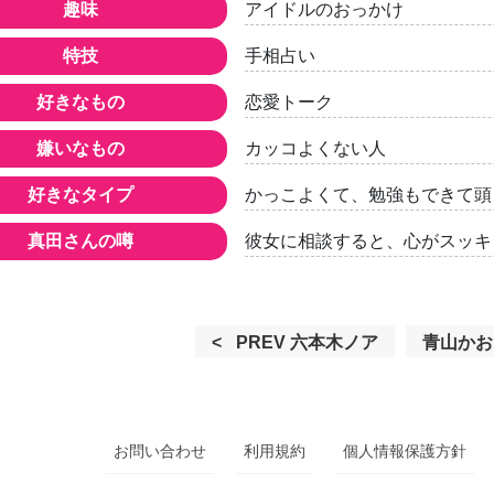
趣味
アイドルのおっかけ
特技
手相占い
好きなもの
恋愛トーク
嫌いなもの
カッコよくない人
好きなタイプ
かっこよくて、勉強もできて頭
真田さんの噂
彼女に相談すると、心がスッキ
Previous
Next
PREV
六本木ノア
青山かお
post:
post:
お問い合わせ
利用規約
個人情報保護方針