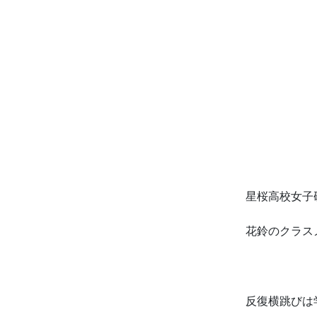
星桜高校女
花鈴のクラス
反復横跳びは