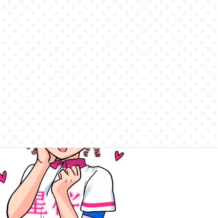
ク女子
まり
みたかひまり