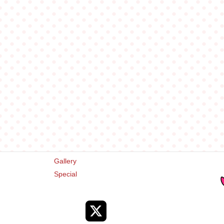
コ
ナ
恋愛トー
ン
ビ
三鷹ひ
テ
ゲ
ン
ー
ツ
シ
MENU
に
ョ
移
ン
Top
動
に
News
移
Introduction
動
Story
Character
Goods
Gallery
Special