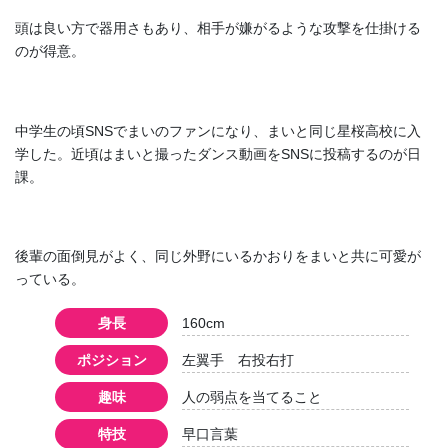
頭は良い方で器用さもあり、相手が嫌がるような攻撃を仕掛ける
のが得意。
中学生の頃SNSでまいのファンになり、まいと同じ星桜高校に入
学した。近頃はまいと撮ったダンス動画をSNSに投稿するのが日
課。
後輩の面倒見がよく、同じ外野にいるかおりをまいと共に可愛が
っている。
身長
160cm
ポジション
左翼手 右投右打
趣味
人の弱点を当てること
特技
早口言葉