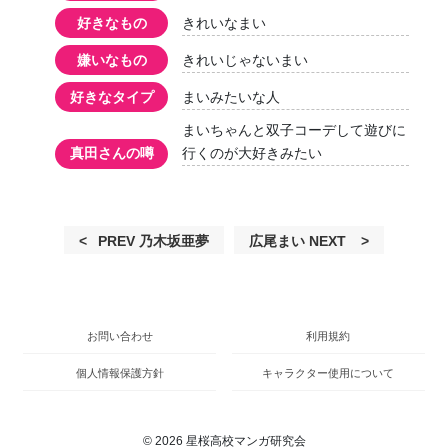
好きなもの
きれいなまい
嫌いなもの
きれいじゃないまい
好きなタイプ
まいみたいな人
まいちゃんと双子コーデして遊びに
真田さんの噂
行くのが大好きみたい
投
Previous
Next
PREV
乃木坂亜夢
広尾まい
NEXT
post:
post:
稿
ナ
お問い合わせ
利用規約
ビ
ゲ
個人情報保護方針
キャラクター使用について
ー
シ
© 2026 星桜高校マンガ研究会