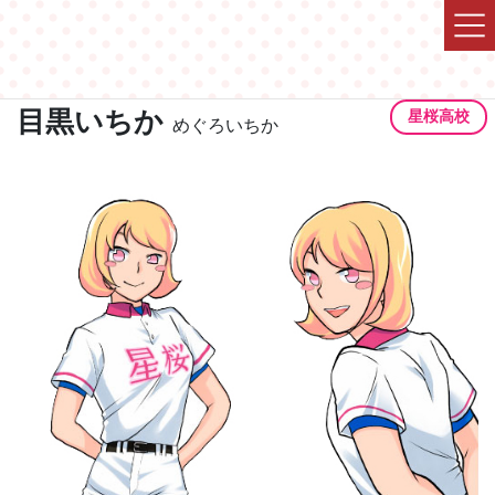
コ
ナ
ン
ビ
テ
ゲ
まいと仲良し小悪魔娘
ン
ー
ツ
シ
目黒いちか
星桜高校
めぐろいちか
に
ョ
移
ン
動
に
移
動