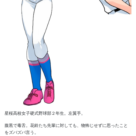
星桜高校女子硬式野球部２年生。左翼手。
腹黒で毒舌。花鈴たち先輩に対しても、物怖じせずに思ったこと
をズバズバ言う。