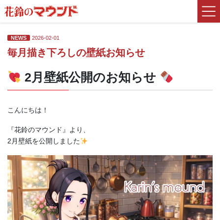
コ
ナ
ン
ビ
テ
ゲ
ン
ー
NEWS
2026-02-01
ツ
シ
毎月描き下ろしの壁紙お知らせ
に
ョ
移
ン
2月壁紙公開のお知らせ
動
に
移
動
こんにちは！
『花鈴のマウンド』より、
2月壁紙を公開しました