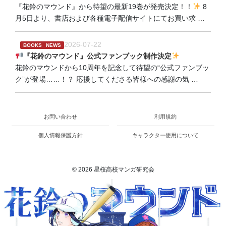
『花鈴のマウンド』から待望の最新19巻が発売決定！！
8
月5日より、書店および各種電子配信サイトにてお買い求
…
2026-07-22
BOOKS
NEWS
『花鈴のマウンド』公式ファンブック制作決定
花鈴のマウンドから10周年を記念して待望の“公式ファンブッ
ク”が登場……！？ 応援してくださる皆様への感謝の気
…
お問い合わせ
利用規約
個人情報保護方針
キャラクター使用について
© 2026 星桜高校マンガ研究会