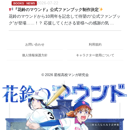
2026-07-22
BOOKS
NEWS
『花鈴のマウンド』公式ファンブック制作決定
花鈴のマウンドから10周年を記念して待望の“公式ファンブッ
ク”が登場……！？ 応援してくださる皆様への感謝の気
…
お問い合わせ
利用規約
個人情報保護方針
キャラクター使用について
© 2026 星桜高校マンガ研究会