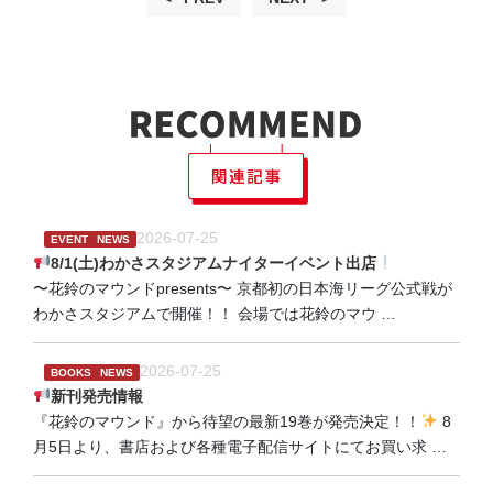
2026-07-25
EVENT
NEWS
8/1(土)わかさスタジアムナイターイベント出店
〜花鈴のマウンドpresents〜 京都初の日本海リーグ公式戦が
わかさスタジアムで開催！！ 会場では花鈴のマウ
…
2026-07-25
BOOKS
NEWS
新刊発売情報
『花鈴のマウンド』から待望の最新19巻が発売決定！！
8
月5日より、書店および各種電子配信サイトにてお買い求
…