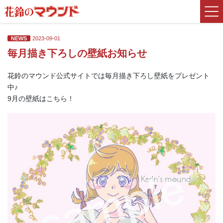
コ
ナ
ン
ビ
テ
ゲ
ン
ー
NEWS
2023-09-01
ツ
シ
毎月描き下ろしの壁紙お知らせ
に
ョ
移
ン
花鈴のマウンド公式サイトでは毎月描き下ろし壁紙をプレゼント
動
に
中♪
移
動
9月の壁紙はこちら！