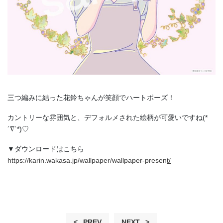
三つ編みに結った花鈴ちゃんが笑顔でハートポーズ！
カントリーな雰囲気と、デフォルメされた絵柄が可愛いですね(*
´∇`*)♡
▼ダウンロードはこちら
https://karin.wakasa.jp/wallpaper/wallpaper-presen
t/
PREV
NEXT