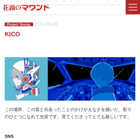
コ
ナ
ン
ビ
テ
ゲ
ン
ー
2021-08-23
Project Young.
ツ
シ
KICO
に
ョ
移
ン
動
に
移
動
この場所、この音と出会ったことのかけがえなさを描いた、彩り
のひとつになれて光栄です。見てくださってとても嬉しいです。
SNS